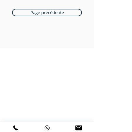
Page précédente
Boutique Bozart
Vente en ligne uniquement
1183 Bursins
41 79 584 51 00
+
Nous répondons a vos appels
du lundi au vendredi de 9h à 18h
PAIEMENTS ACCEPTÉS