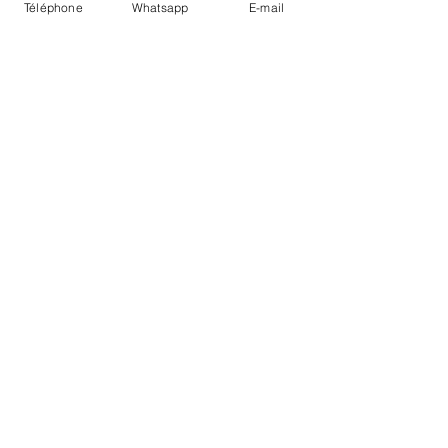
Téléphone
Whatsapp
E-mail
LIVRAISON
PAIEMENTS SECURISÉS
Conditions Générales
Livraisons
Mentions légales
Boutique Bozart - Artiste web :
©
Reverseweb - Genève