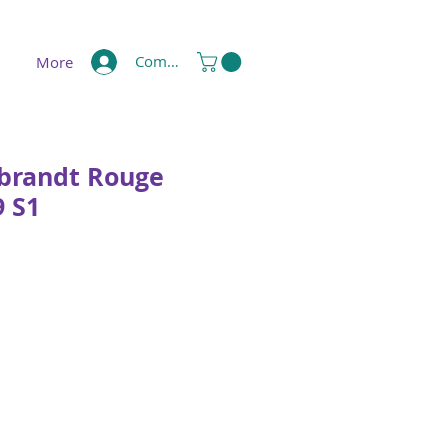
Compte
More
brandt Rouge
9 S1
s