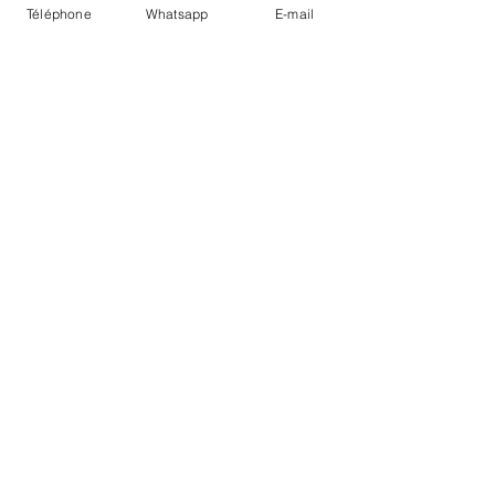
Téléphone
Whatsapp
E-mail
LIVRAISON
PAIEMENTS SECURISÉS
Conditions Générales
Livraisons
Mentions légales
Boutique Bozart - Artiste web :
©
Reverseweb - Genève