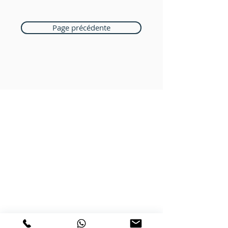
Page précédente
Boutique Bozart
Vente en ligne uniquement
1183 Bursins
41 79 584 51 00
+
Nous répondons a vos appels
du lundi au vendredi de 9h à 18h
PAIEMENTS ACCEPTÉS