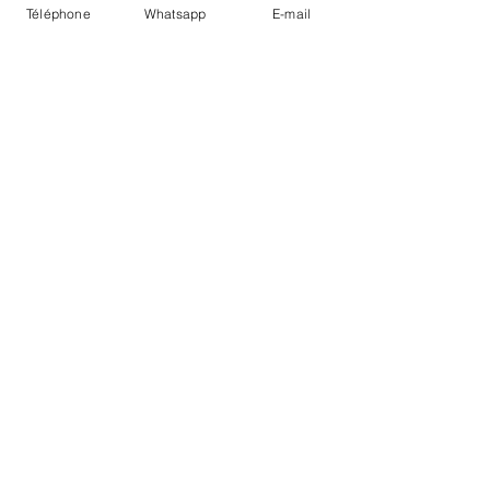
Téléphone
Whatsapp
E-mail
LIVRAISON
PAIEMENTS SECURISÉS
Conditions Générales
Livraisons
Mentions légales
Boutique Bozart - Artiste web :
©
Reverseweb - Genève