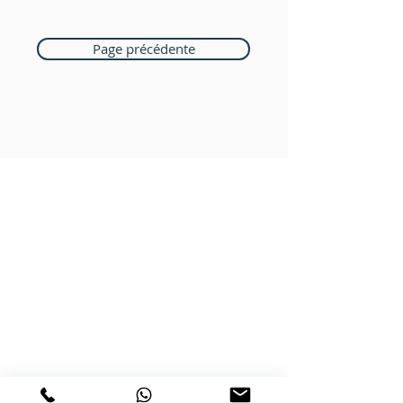
Page précédente
Boutique Bozart
Vente en ligne uniquement
1183 Bursins
41 79 584 51 00
+
Nous répondons a vos appels
du lundi au vendredi de 9h à 18h
PAIEMENTS ACCEPTÉS