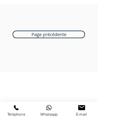
Page précédente
Boutique Bozart
Vente en ligne uniquement
1183 Bursins
Téléphone
Whatsapp
E-mail
41 79 584 51 00
+
Nous répondons a vos appels
du lundi au vendredi de 9h à 18h