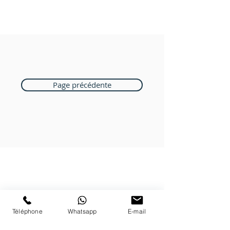
Page précédente
Boutique Bozart
Vente en ligne uniquement
1183 Bursins
Téléphone
Whatsapp
E-mail
41 79 584 51 00
+