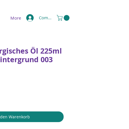
Compte
More
rgisches Öl 225ml
Hintergrund 003
s
 den Warenkorb