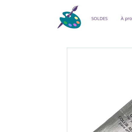
SOLDES
À pr