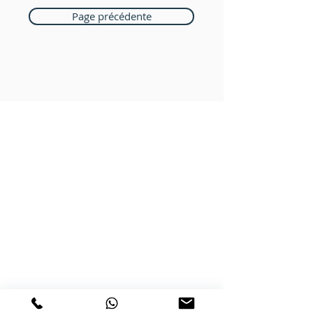
Page précédente
Boutique Bozart
Vente en ligne uniquement
1183 Bursins
41 79 584 51 00
+
Nous répondons a vos appels
du lundi au vendredi de 9h à 18h
PAIEMENTS ACCEPTÉS