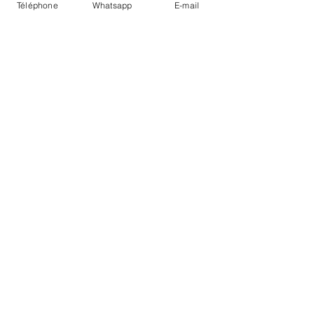
Téléphone
Whatsapp
E-mail
LIVRAISON
PAIEMENTS SECURISÉS
Conditions Générales
Livraisons
Mentions légales
Boutique Bozart - Artiste web :
©
Reverseweb - Genève