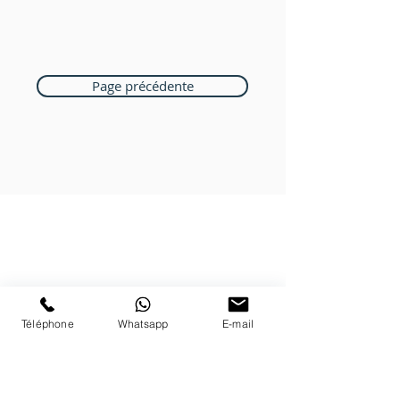
Page précédente
Boutique Bozart
Vente en ligne uniquement
1183 Bursins
Téléphone
Whatsapp
E-mail
41 79 584 51 00
+
Nous répondons a vos appels
du lundi au vendredi de 9h à 18h