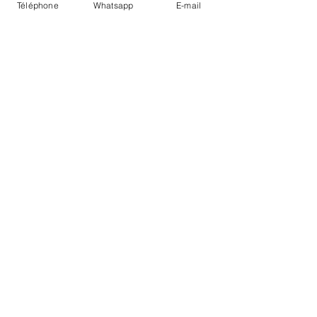
Téléphone
Whatsapp
E-mail
LIVRAISON
PAIEMENTS SECURISÉS
Conditions Générales
Livraisons
Mentions légales
Boutique Bozart - Artiste web :
©
Reverseweb - Genève