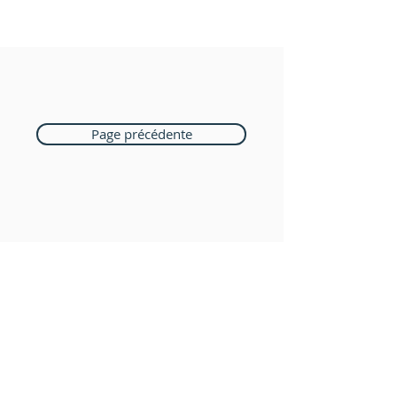
Page précédente
Boutique Bozart
Vente en ligne uniquement
1183 Bursins
41 79 584 51 00
+