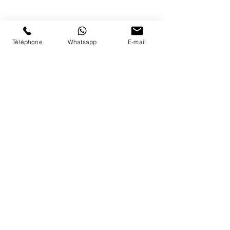
Nous répondons a vos appels
du lundi au vendredi de 9h à 18h
PAIEMENTS ACCEPTÉS
Téléphone
Whatsapp
E-mail
LIVRAISON
PAIEMENTS SECURISÉS
Conditions Générales
Livraisons
Mentions légales